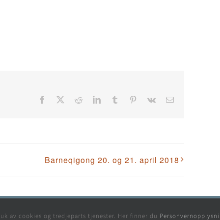
Facebook
X
Reddit
LinkedIn
Tumblr
Pinterest
Vk
E-
post
Barneqigong 20. og 21. april 2018
© - Varden Spesialistsenter 2025 - Design & Web:
changeit.no
uk av cookies og tredjeparts tjenester. Her finner du
Personvernopplysni