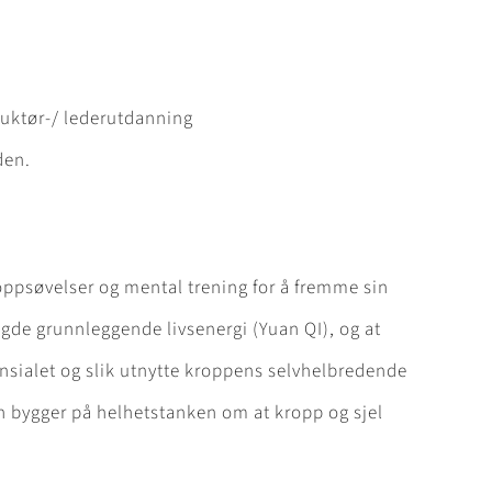
truktør-/ lederutdanning
den.
roppsøvelser og mental trening for å fremme sin
gde grunnleggende livsenergi (Yuan QI), og at
nsialet og slik utnytte kroppens selvhelbredende
en bygger på helhetstanken om at kropp og sjel