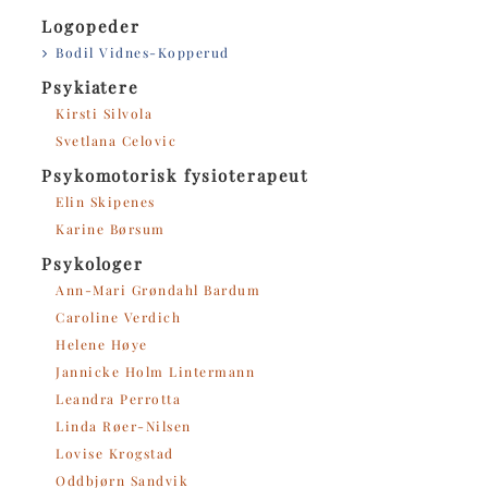
Logopeder
Bodil Vidnes-Kopperud
Psykiatere
Kirsti Silvola
Svetlana Celovic
Psykomotorisk fysioterapeut
Elin Skipenes
Karine Børsum
Psykologer
Ann-Mari Grøndahl Bardum
Caroline Verdich
Helene Høye
Jannicke Holm Lintermann
Leandra Perrotta
Linda Røer-Nilsen
Lovise Krogstad
Oddbjørn Sandvik