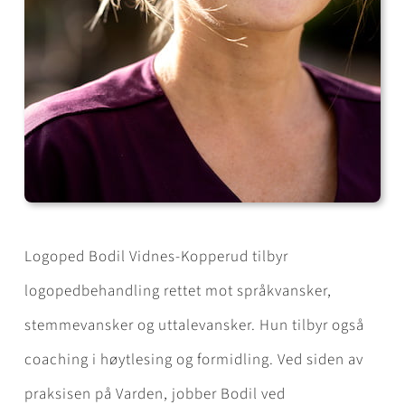
Logoped Bodil Vidnes-Kopperud tilbyr
logopedbehandling rettet mot språkvansker,
stemmevansker og uttalevansker. Hun tilbyr også
coaching i høytlesing og formidling. Ved siden av
praksisen på Varden, jobber Bodil ved