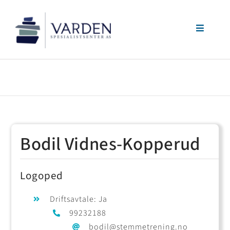
Skip
Toggle
to
Navigati
Behandlinger
content
Terapeuter
Priser
Bodil Vidnes-Kopperud
Kontakt
Logoped
Driftsavtale: Ja
99232188
bodil@stemmetrening.no