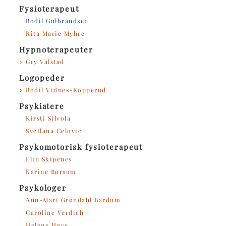
Fysioterapeut
Bodil Gulbrandsen
Rita Marie Myhre
Hypnoterapeuter
Gry Valstad
Logopeder
Bodil Vidnes-Kopperud
Psykiatere
Kirsti Silvola
Svetlana Celovic
Psykomotorisk fysioterapeut
Elin Skipenes
Karine Børsum
Psykologer
Ann-Mari Grøndahl Bardum
Caroline Verdich
Helene Høye