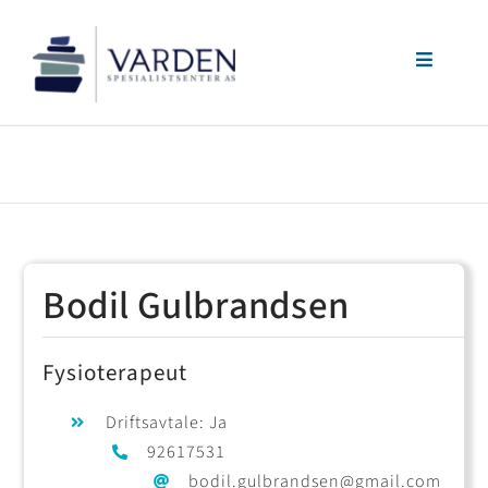
Skip
Toggle
to
Navigati
Behandlinger
content
Terapeuter
Priser
Bodil Gulbrandsen
Kontakt
Fysioterapeut
Driftsavtale: Ja
92617531
bodil.gulbrandsen@gmail.com