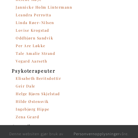
Jannicke Holm Lintermann
Leandra Perrotta
Linda Røer-Nilsen
Lovise Krogstad
Oddbjørn Sandvik
Per Are Løkke
Tale Amalie Strand
Vegard Aarseth
Psykoterapeuter
Elisabeth Beritsdottir
Geir Dale
Helge Bjørn Skjelstad
Hilde Østensvik
Ingebjørg Hippe
Zena Geard
Oversikt
Denne websiten gjør bruk av
Personvernopplysninger
våre.
Alle Terapeutene