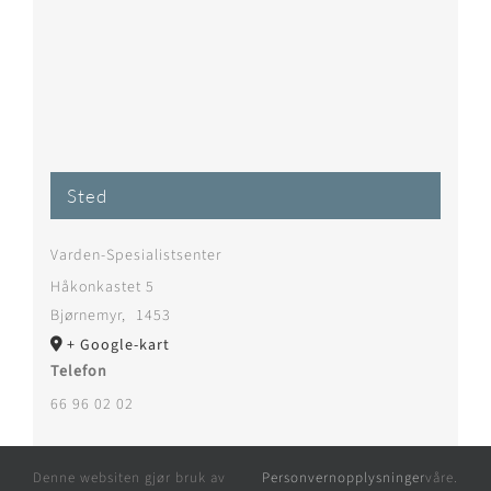
Sted
Varden-Spesialistsenter
Håkonkastet 5
Bjørnemyr
,
1453
+ Google-kart
Telefon
66 96 02 02
Denne websiten gjør bruk av
Personvernopplysninger
våre.