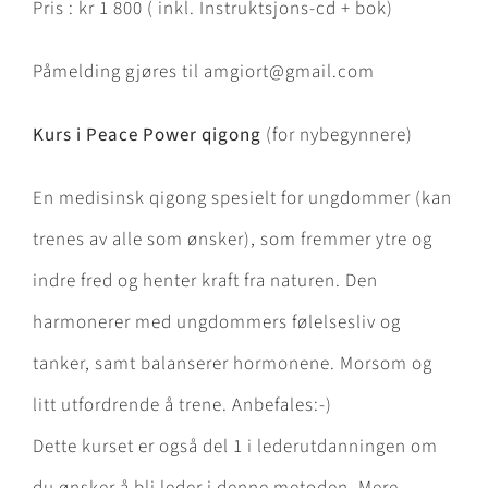
Pris : kr 1 800 ( inkl. Instruktsjons-cd + bok)
Påmelding gjøres til amgiort@gmail.com
Kurs i Peace Power qigong
(for nybegynnere)
En medisinsk qigong spesielt for ungdommer (kan
trenes av alle som ønsker), som fremmer ytre og
indre fred og henter kraft fra naturen. Den
harmonerer med ungdommers følelsesliv og
tanker, samt balanserer hormonene. Morsom og
litt utfordrende å trene. Anbefales:-)
Dette kurset er også del 1 i lederutdanningen om
du ønsker å bli leder i denne metoden. Mere