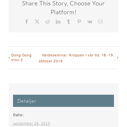
Share This Story, Choose Your
Platform!
Facebook
X
Reddit
LinkedIn
Tumblr
Pinterest
Vk
E-
post
Dong Gong
Vardeseminar: Kroppen i vår tid, 18.-19.
trinn 2
oktober 2019
Detaljer
Dato:
september 28, 2019